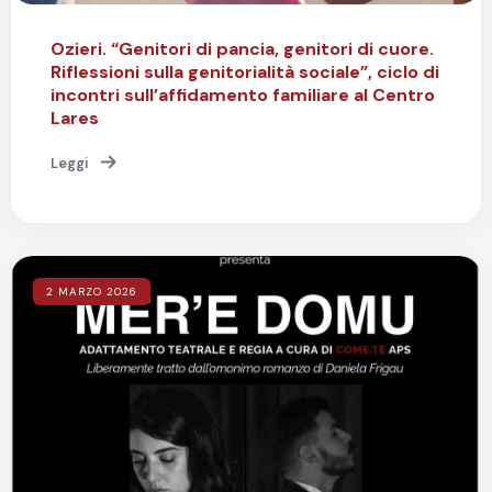
Ozieri. “Genitori di pancia, genitori di cuore.
Riflessioni sulla genitorialità sociale”, ciclo di
incontri sull’affidamento familiare al Centro
Lares
Leggi
2 MARZO 2026