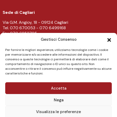
Sede di Cagliari
Via G.M. Angioy, 18 - 09124 Cagliari
Tel. 070 670053 - 070 6499168
Fax 070 6852795
-
Gestisci Consenso
Sede di Lanusei
Per fornire le migliori esperienze, utilizziamo tecnologie come i cookie
per memorizzare e/o accedere alle informazioni del dispositivo. Il
Viale Don Bosco 43/45 - 08045 Lanusei
consenso a queste tecnologie ci permetterà di elaborare dati come il
Tel. 0782 482219
comportamento di navigazione o ID unici su questo sito. Non
acconsentire o ritirare il consenso può influire negativamente su alcune
caratteristiche e funzioni.
Accetta
Nega
Copyright NovaEtica 2023 - P.Iva 03170140929
Visualizza le preferenze