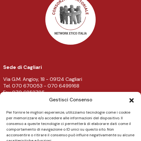
Sede di Cagliari
Via G.M. Angioy, 18 - 09124 Cagliari
Tel. 070 670053 - 070 6499168
Fax 070 6852795
-
Gestisci Consenso
Sede di Lanusei
Per fornire le migliori esperienze, utilizziamo tecnologie come i cookie
per memorizzare e/o accedere alle informazioni del dispositivo. Il
Viale Don Bosco 43/45 - 08045 Lanusei
consenso a queste tecnologie ci permetterà di elaborare dati come il
Tel. 0782 482219
comportamento di navigazione o ID unici su questo sito. Non
acconsentire o ritirare il consenso può influire negativamente su alcune
caratteristiche e funzioni.