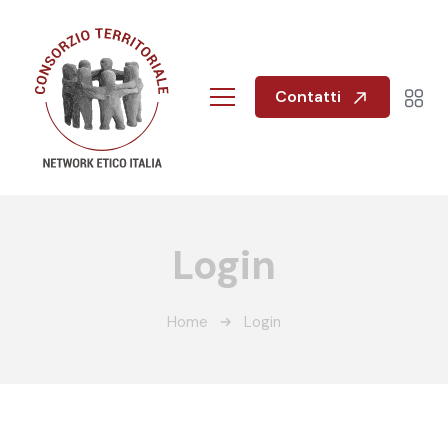
Contatti
Login
Home
Login