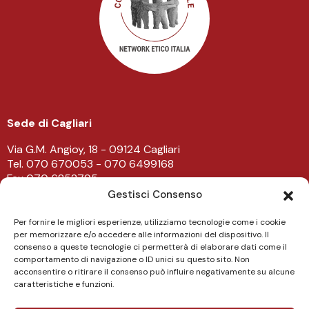
Sede di Cagliari
Via G.M. Angioy, 18 - 09124 Cagliari
Tel. 070 670053 - 070 6499168
Fax 070 6852795
-
Gestisci Consenso
Sede di Lanusei
Per fornire le migliori esperienze, utilizziamo tecnologie come i cookie
per memorizzare e/o accedere alle informazioni del dispositivo. Il
Viale Don Bosco 43/45 - 08045 Lanusei
consenso a queste tecnologie ci permetterà di elaborare dati come il
Tel. 0782 482219
comportamento di navigazione o ID unici su questo sito. Non
acconsentire o ritirare il consenso può influire negativamente su alcune
caratteristiche e funzioni.