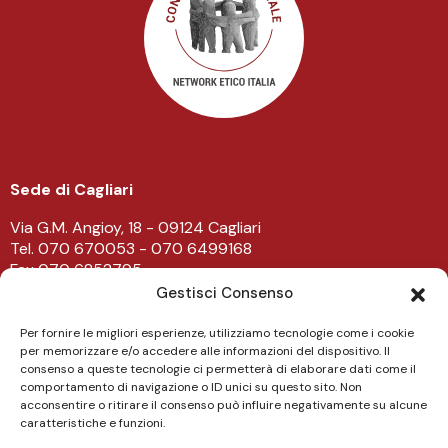
Sede di Cagliari
Via G.M. Angioy, 18 - 09124 Cagliari
Tel. 070 670053 - 070 6499168
Fax 070 6852795
-
Gestisci Consenso
Sede di Lanusei
Per fornire le migliori esperienze, utilizziamo tecnologie come i cookie
per memorizzare e/o accedere alle informazioni del dispositivo. Il
Viale Don Bosco 43/45 - 08045 Lanusei
consenso a queste tecnologie ci permetterà di elaborare dati come il
Tel. 0782 482219
comportamento di navigazione o ID unici su questo sito. Non
acconsentire o ritirare il consenso può influire negativamente su alcune
caratteristiche e funzioni.