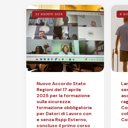
22 AGOSTO 2025
6 GI
Nuovo Accordo Stato
Lan
Regioni del 17 aprile
ser
2025 per la formazione
asc
sulla sicurezza:
rag
formazione obbligatoria
Co
per Datori di Lavoro con
col
e senza Rspp Esterno,
Co
concluso il primo corso