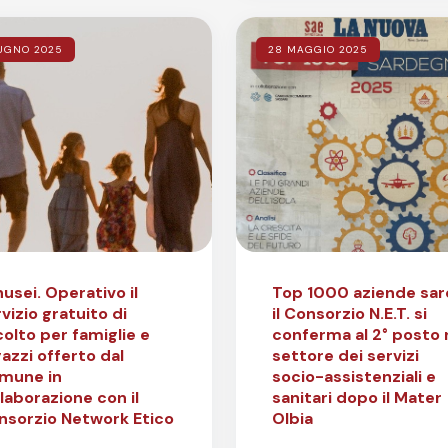
UGNO 2025
28 MAGGIO 2025
usei. Operativo il
Top 1000 aziende sar
vizio gratuito di
il Consorzio N.E.T. si
olto per famiglie e
conferma al 2° posto 
azzi offerto dal
settore dei servizi
mune in
socio-assistenziali e
laborazione con il
sanitari dopo il Mater
nsorzio Network Etico
Olbia