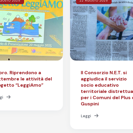
GOSTO 2025
22 AGOSTO 2025
oro. Riprendono a
Il Consorzio N.E.T. si
tembre le attività del
aggiudica il servizio
ogetto “LeggiAmo”
socio educativo
territoriale distrettua
per i Comuni del Plus 
gi
Guspini
Leggi