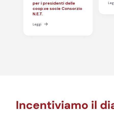
per i presidenti delle
Leg
coop.ve socie Consorzio
N.E.T.
Leggi
Incentiviamo il di