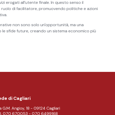
i erogati all’utente finale. In questo senso il
 ruolo di facilitatore, promuovendo politiche e azioni
iva.
perative non sono solo un'opportunità, ma una
 le sfide future, creando un sistema economico più
de di Cagliari
a G.M. Angioy, 18 - 09124 Cagliari
l. 070 670053 - 070 6499168