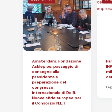
11 APRILE 2023
10 G
Amsterdam. Fondazione
Par
Asklepios: passaggio di
INP
consegne alla
mi
presidenza e
cer
preparazione del
congresso
Leg
internazionale di Delfi.
Nuove sfide europee per
il Consorzio N.E.T.