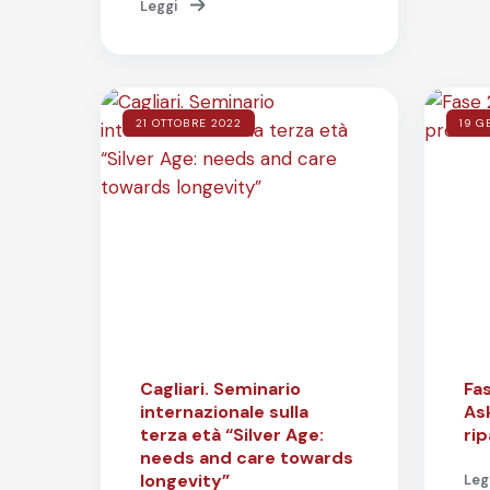
Leggi
21 OTTOBRE 2022
19 G
Cagliari. Seminario
Fa
internazionale sulla
As
terza età “Silver Age:
ri
needs and care towards
longevity”
Leg