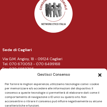
Sede di Cagliari
Via G.M. Angioy, 18 - 09124 Cagliari
Tel. 070 670053 - 070 6499168
Fax 070 6852795
-
Gestisci Consenso
Sede di Lanusei
Per fornire le migliori esperienze, utilizziamo tecnologie come i cookie
per memorizzare e/o accedere alle informazioni del dispositivo. Il
Viale Don Bosco 43/45 - 08045 Lanusei
consenso a queste tecnologie ci permetterà di elaborare dati come il
Tel. 0782 482219
comportamento di navigazione o ID unici su questo sito. Non
acconsentire o ritirare il consenso può influire negativamente su alcune
caratteristiche e funzioni.