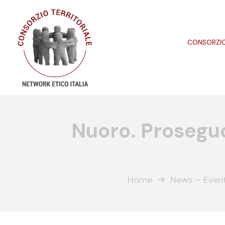
CONSORZI
Nuoro. Proseguo
Home
News – Event