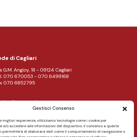
de di Cagliari
a G.M. Angioy, 18 - 09124 Cagliari
l. 070 670053 - 070 6499168
ax 070 6852795
ede di Lanusei
Gestisci Consenso
ale Don Bosco 43/45 - 08045 Lanusei
l. 0782 482219
le migliori esperienze, utilizziamo tecnologie come i cookie per
 e/o accedere alle informazioni del dispositivo. Il consenso a queste
ci permetterà di elaborare dati come il comportamento di navigazione o