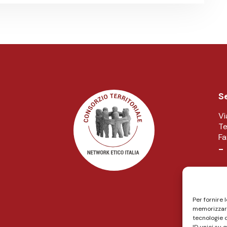
Se
Vi
Te
F
-
S
Vi
Te
Per fornire 
memorizzare
tecnologie 