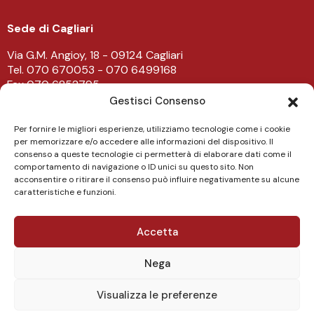
Sede di Cagliari
Via G.M. Angioy, 18 - 09124 Cagliari
Tel. 070 670053 - 070 6499168
Fax 070 6852795
-
Gestisci Consenso
Sede di Lanusei
Per fornire le migliori esperienze, utilizziamo tecnologie come i cookie
per memorizzare e/o accedere alle informazioni del dispositivo. Il
Viale Don Bosco 43/45 - 08045 Lanusei
consenso a queste tecnologie ci permetterà di elaborare dati come il
Tel. 0782 482219
comportamento di navigazione o ID unici su questo sito. Non
acconsentire o ritirare il consenso può influire negativamente su alcune
caratteristiche e funzioni.
Accetta
Nega
Copyright NovaEtica 2023 - P.Iva 03170140929
Visualizza le preferenze