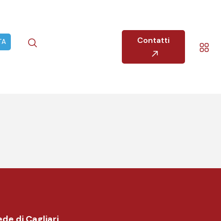
Contatti
TA
de di Cagliari