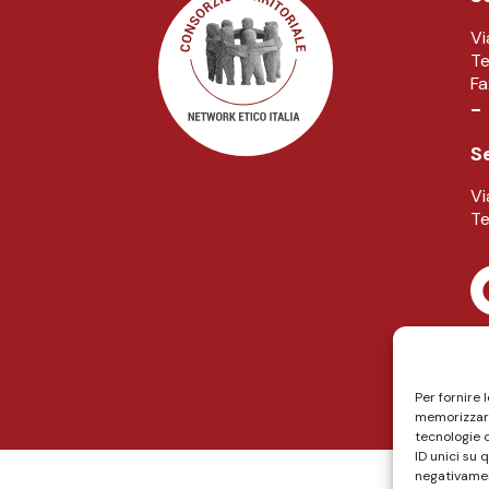
Vi
Te
F
-
S
Vi
Te
Per fornire 
memorizzare
tecnologie 
ID unici su 
negativamen