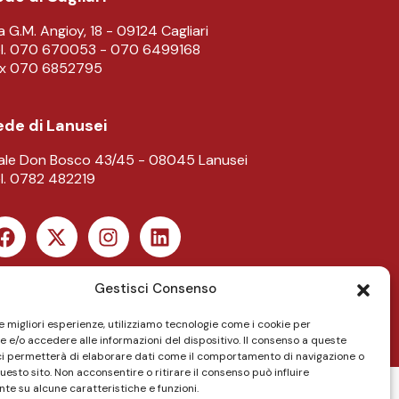
a G.M. Angioy, 18 - 09124 Cagliari
l. 070 670053 - 070 6499168
ax 070 6852795
ede di Lanusei
ale Don Bosco 43/45 - 08045 Lanusei
l. 0782 482219
Gestisci Consenso
le migliori esperienze, utilizziamo tecnologie come i cookie per
 e/o accedere alle informazioni del dispositivo. Il consenso a queste
ci permetterà di elaborare dati come il comportamento di navigazione o
questo sito. Non acconsentire o ritirare il consenso può influire
te su alcune caratteristiche e funzioni.